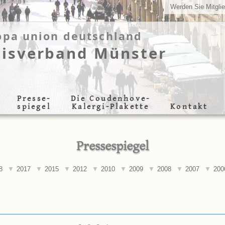
Werden Sie Mitgli
opa union deutschland
eisverband Münster
Presse-
Die Coudenhove-
Kontakt
spiegel
Kalergi-Plakette
Pressespiegel
8
2017
2015
2012
2010
2009
2008
2007
200